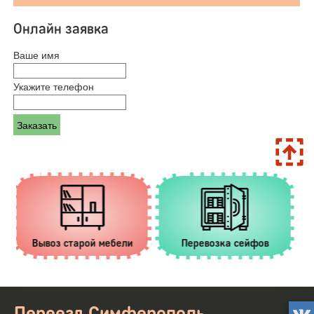
Онлайн заявка
Ваше имя
Укажите телефон
ели
Перевозка сейфов
Услуги грузчиков
Переезд Симферополь